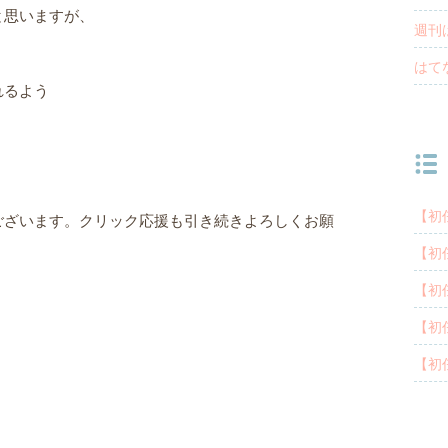
と思いますが、
週刊
く
はて
れるよう
【初
ございます。クリック応援も引き続きよろしくお願
【初
【初
【初
【初