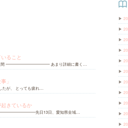
▶
20
▶
20
▶
20
▶
20
ていること
▶
20
週間 ━━━━━━━━━━━ あまり詳細に書く…
▶
20
仕事」
▶
20
したが、 とっても疲れ…
▶
20
▶
20
が起きているか
 ━━━━━━━━━先日13日、愛知県全域…
▶
20
▶
20