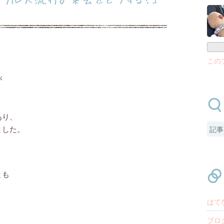
この
が
あり、
ました。
とも
。
はて
ブロ