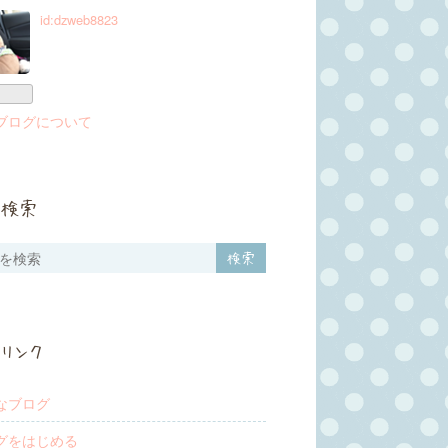
id:dzweb8823
ブログについて
検索
リンク
なブログ
グをはじめる